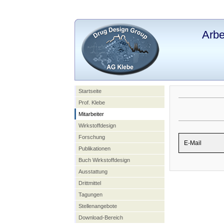
Arbe
Startseite
Prof. Klebe
Mitarbeiter
Wirkstoffdesign
Forschung
E-Mail
Publikationen
Buch Wirkstoffdesign
Ausstattung
Drittmittel
Tagungen
Stellenangebote
Download-Bereich