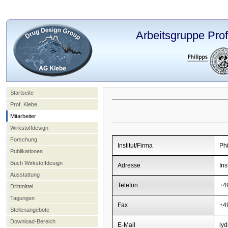
Arbeitsgruppe Prof
Startseite
Prof. Klebe
Mitarbeiter
Wirkstoffdesign
Forschung
Institut/Firma
Ph
Publikationen
Buch Wirkstoffdesign
Adresse
In
Ausstattung
Telefon
+4
Drittmittel
Tagungen
Fax
+4
Stellenangebote
Download-Bereich
E-Mail
lyd